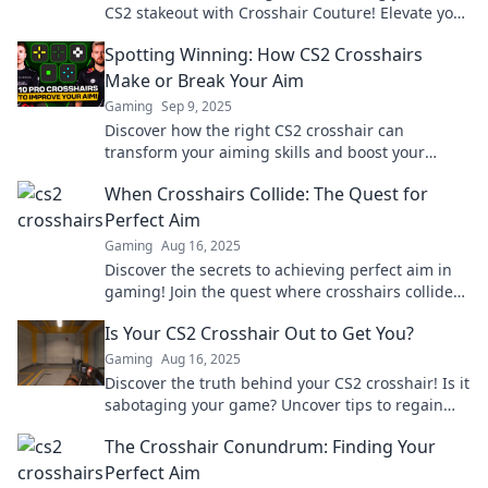
CS2 stakeout with Crosshair Couture! Elevate your
game and dominate the competition today!
Spotting Winning: How CS2 Crosshairs
Make or Break Your Aim
Gaming
Sep 9, 2025
Discover how the right CS2 crosshair can
transform your aiming skills and boost your
gameplay. Unleash your potential now!
When Crosshairs Collide: The Quest for
Perfect Aim
Gaming
Aug 16, 2025
Discover the secrets to achieving perfect aim in
gaming! Join the quest where crosshairs collide
and elevate your skills to new heights!
Is Your CS2 Crosshair Out to Get You?
Gaming
Aug 16, 2025
Discover the truth behind your CS2 crosshair! Is it
sabotaging your game? Uncover tips to regain
control and boost your performance now!
The Crosshair Conundrum: Finding Your
Perfect Aim