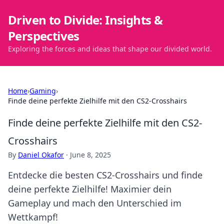
Driven to Divide: Insights &
Perspectives
Exploring the forces and ideas that shape our divided world.
Home
›
Gaming
›
Finde deine perfekte Zielhilfe mit den CS2-Crosshairs
Finde deine perfekte Zielhilfe mit den CS2-
Crosshairs
By
Daniel Okafor
·
June 8, 2025
Entdecke die besten CS2-Crosshairs und finde
deine perfekte Zielhilfe! Maximier dein
Gameplay und mach den Unterschied im
Wettkampf!