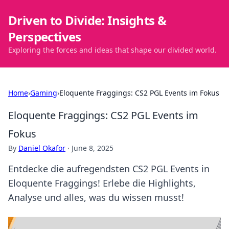
Driven to Divide: Insights &
Perspectives
Exploring the forces and ideas that shape our divided world.
Home
›
Gaming
›
Eloquente Fraggings: CS2 PGL Events im Fokus
Eloquente Fraggings: CS2 PGL Events im
Fokus
By
Daniel Okafor
·
June 8, 2025
Entdecke die aufregendsten CS2 PGL Events in
Eloquente Fraggings! Erlebe die Highlights,
Analyse und alles, was du wissen musst!