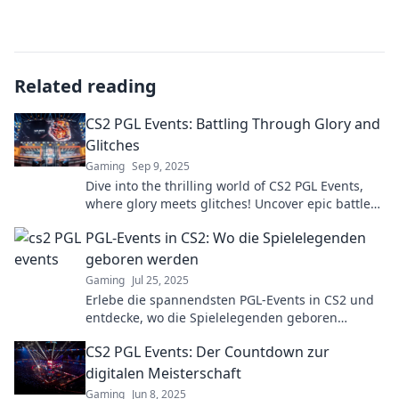
Related reading
CS2 PGL Events: Battling Through Glory and
Glitches
Gaming
Sep 9, 2025
Dive into the thrilling world of CS2 PGL Events,
where glory meets glitches! Uncover epic battles
and insider secrets now!
PGL-Events in CS2: Wo die Spielelegenden
geboren werden
Gaming
Jul 25, 2025
Erlebe die spannendsten PGL-Events in CS2 und
entdecke, wo die Spielelegenden geboren
werden! Sei dabei und verpasse nicht die Action!
CS2 PGL Events: Der Countdown zur
digitalen Meisterschaft
Gaming
Jun 8, 2025