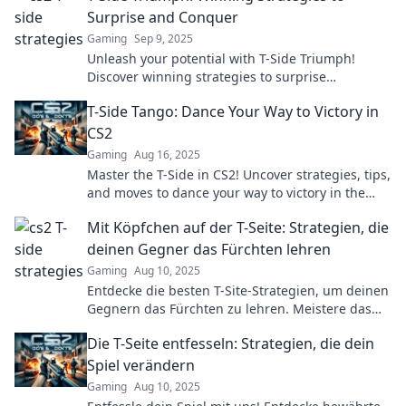
Surprise and Conquer
Gaming
Sep 9, 2025
Unleash your potential with T-Side Triumph!
Discover winning strategies to surprise
competitors and conquer every challenge in your
T-Side Tango: Dance Your Way to Victory in
path.
CS2
Gaming
Aug 16, 2025
Master the T-Side in CS2! Uncover strategies, tips,
and moves to dance your way to victory in the
ultimate gaming showdown.
Mit Köpfchen auf der T-Seite: Strategien, die
deinen Gegner das Fürchten lehren
Gaming
Aug 10, 2025
Entdecke die besten T-Site-Strategien, um deinen
Gegnern das Fürchten zu lehren. Meistere das
Spiel mit Köpfchen!
Die T-Seite entfesseln: Strategien, die dein
Spiel verändern
Gaming
Aug 10, 2025