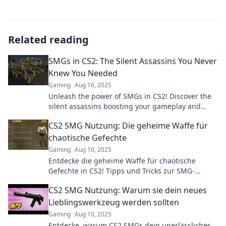
Related reading
SMGs in CS2: The Silent Assassins You Never
Knew You Needed
Gaming
Aug 16, 2025
Unleash the power of SMGs in CS2! Discover the
silent assassins boosting your gameplay and
dominating the competition. Don’t miss out!
CS2 SMG Nutzung: Die geheime Waffe für
chaotische Gefechte
Gaming
Aug 10, 2025
Entdecke die geheime Waffe für chaotische
Gefechte in CS2! Tipps und Tricks zur SMG-
Nutzung, die deinen Spielstil revolutionieren!
CS2 SMG Nutzung: Warum sie dein neues
Lieblingswerkzeug werden sollten
Gaming
Aug 10, 2025
Entdecke, warum CS2 SMGs dein unerlässliches