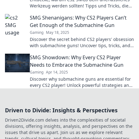
Werkzeug werden sollten! Tipps und Tricks, die
du nicht verpassen darfst!
SMG Shenanigans: Why CS2 Players Can’t
Get Enough of the Submachine Gun
Gaming
May 18, 2025
Discover the secret behind CS2 players' obsession
with submachine guns! Uncover tips, tricks, and
epic gameplay moments in SMG Shenanigans!
SMG Showdown: Why Every CS2 Player
Needs to Embrace the Submachine Gun
Gaming
Apr 14, 2025
Discover why submachine guns are essential for
every CS2 player! Unlock powerful strategies and
dominate the competition today!
Driven to Divide: Insights & Perspectives
Driven2Divide.com delves into the complexities of societal
divisions, offering insights, analysis, and perspectives on the
issues that drive us apart. Join us as we explore relevant
trends, cultural topics, and thought-provoking commentary