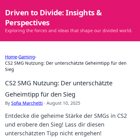
Driven to Divide: Insights &
Perspectives
Exploring the forces and ideas that shape our divided world.
Home
›
Gaming
›
CS2 SMG Nutzung: Der unterschätzte Geheimtipp für den
Sieg
CS2 SMG Nutzung: Der unterschätzte
Geheimtipp für den Sieg
By
Sofia Marchetti
·
August 10, 2025
Entdecke die geheime Stärke der SMGs in CS2
und erobere den Sieg! Lass dir diesen
unterschätzten Tipp nicht entgehen!